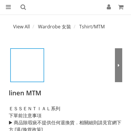
View All
Wardrobe 女裝
Tshirt/MTM
linen MTM
ＥＳＳＥＮＴＩＡＬ系列
下單前注意事項
▶️ 商品除瑕疵不提供任何退換貨．相關細則請見官網下
方 [退/換貨政策]