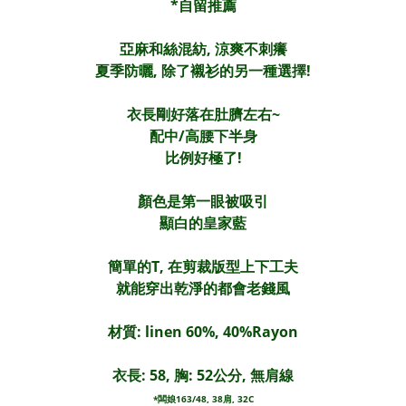
*自留推薦
亞麻和絲混紡, 涼爽不刺癢
夏季防曬, 除了襯衫的另一種選擇!
衣長剛好落在肚臍左右~
配中/高腰下半身
比例好極了!
顏色是第一眼被吸引
顯白的皇家藍
簡單的T, 在剪裁版型上下工夫
就能穿出乾淨的都會老錢風
材質: linen 60%, 40%Rayon
衣長: 58, 胸: 52公分, 無肩線
*闆娘163/48, 38肩, 32C