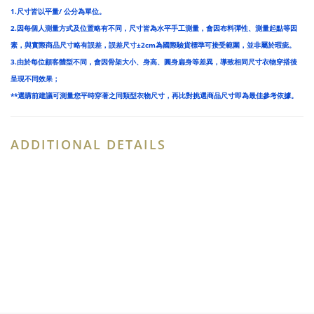
1.尺寸皆以平量/ 公分為單位。
2.因每個人測量方式及位置略有不同，尺寸皆為水平手工測量，會因布料彈性、測量起點等因
素，與實際商品尺寸略有誤差，誤差尺寸±2cm為國際驗貨標準可接受範圍，並非屬於瑕疵。
3.由於每位顧客體型不同，會因骨架大小、身高、圓身扁身等差異，導致相同尺寸衣物穿搭後
呈現不同效果；
**選購前建議可測量您平時穿著之同類型衣物尺寸，再比對挑選商品尺寸即為最佳參考依據。
ADDITIONAL DETAILS