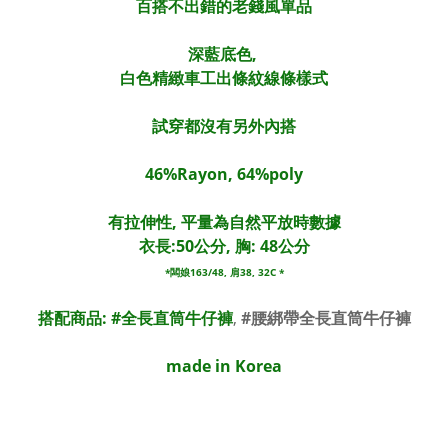
百搭不出錯的老錢風單品
深藍底色,
白色精緻車工出條紋線條樣式
試穿都沒有另外內搭
46%Rayon, 64%poly
有拉伸性, 平量為自然平放時數據
衣長:50公分, 胸: 48公分
*闆娘163/48, 肩38, 32C *
搭配商品: #
全長直筒牛仔褲
,
#腰綁帶全長直筒牛仔褲
made in Korea