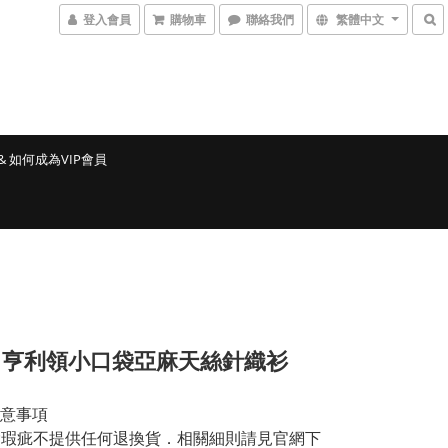
登入會員
購物車
聯絡我們
繁體中文
& 如何成為VIP會員
丨亨利領小口袋亞麻天絲針織衫
意事項
品除瑕疵不提供任何退換貨．相關細則請見官網下