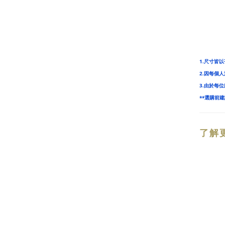
1.尺寸皆以
2.因每個
3.由於每
**選購前
了解