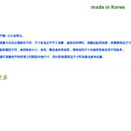
made in Korea
平量/ 公分為單位。
人測量方式及位置略有不同，尺寸皆為水平手工測量，會因布料彈性、測量起點等因素，與實際商品尺寸
位顧客體型不同，會因骨架大小、身高、圓身扁身等差異，導致相同尺寸衣物穿搭後呈現不同效果；
建議可測量您平時穿著之同類型衣物尺寸，再比對挑選商品尺寸即為最佳參考依據。
更多