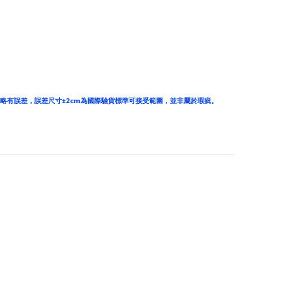
略有誤差，誤差尺寸±2cm為國際驗貨標準可接受範圍，並非屬於瑕疵。