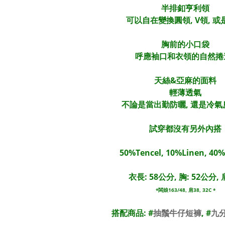
半排釦亨利領
可以自在變換圓領, V領, 或
胸前的小口袋
呼應袖口和衣領的自然捲
天絲&亞麻的面料
輕薄透氣
不論是當出勤防曬, 還是冷氣
試穿都沒有另外內搭
50%Tencel, 10%Linen, 40%
衣長: 58公分, 胸: 52公分, 肩
*闆娘163/48, 肩38, 32C *
搭配商品: #
抽鬚牛仔短褲
, #
九