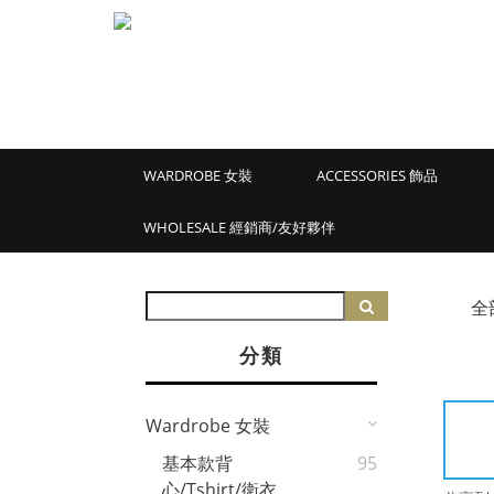
WARDROBE 女裝
ACCESSORIES 飾品
WHOLESALE 經銷商/友好夥伴
全
分類
Wardrobe 女裝
基本款背
95
心/Tshirt/衛衣