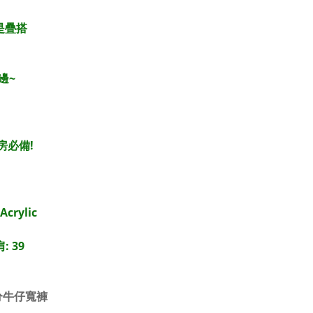
是疊搭
邊~
房必備!
Acrylic
: 39
分牛仔寬褲