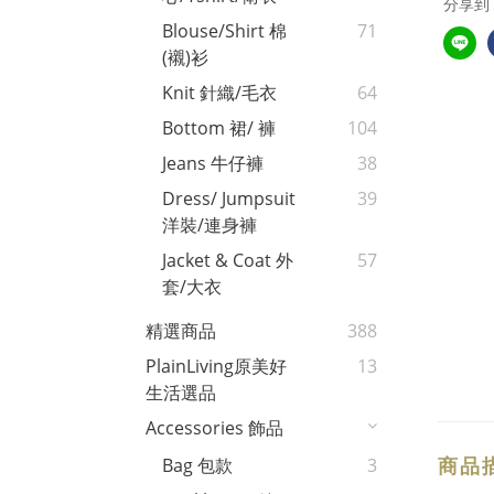
分享到
Blouse/Shirt 棉
71
(襯)衫
Knit 針織/毛衣
64
Bottom 裙/ 褲
104
Jeans 牛仔褲
38
Dress/ Jumpsuit
39
洋裝/連身褲
Jacket & Coat 外
57
套/大衣
精選商品
388
PlainLiving原美好
13
生活選品
Accessories 飾品
商品
Bag 包款
3