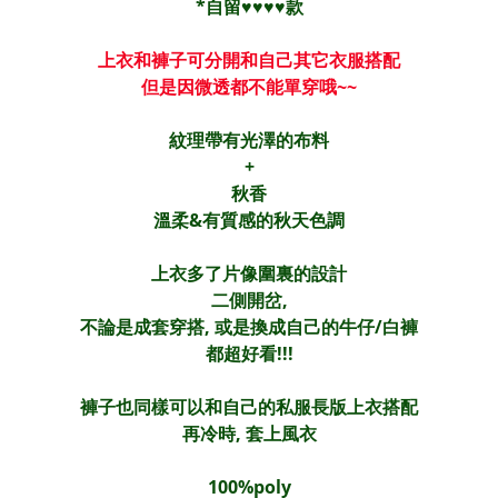
*自留
♥♥♥♥
款
上衣和褲子可分開和自己其它衣服搭配
但是因微透都不能單穿哦~~
紋理帶有光澤的布料
+
秋香
溫柔&有質感的秋天色調
上衣多了片像圍裏的設計
二側開岔,
不論是成套穿搭, 或是換成自己的牛仔/白褲
都超好看!!!
褲子也同樣可以和自己的私服長版上衣搭配
再冷時, 套上風衣
100%poly