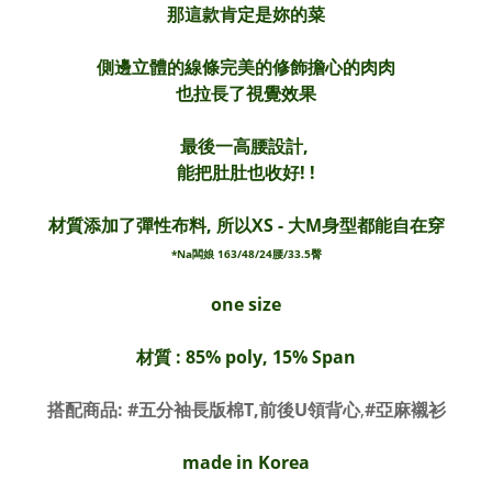
那這款肯定是妳的菜
側邊立體的線條完美的修飾擔心的肉肉
也拉長了視覺效果
最後一高腰設計,
能把肚肚也收好! !
材質添加了彈性布料, 所以XS - 大M身型都能自在穿
*Na闆娘 163/48/24腰/33.5臀
one size
材質 :
85% poly, 15%
Span
搭配商品: #
五分袖長版棉T,
前後U領背心
,
#亞麻襯衫
made in Korea