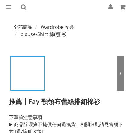
全部商品
Wardrobe 女裝
blouse/Shirt 棉(襯)衫
推薦丨Fay 顎領布蕾絲排釦棉衫
下單前注意事項
▶️ 商品除瑕疵不提供任何退換貨．相關細則請見官網下
方 [退/換貨政策]