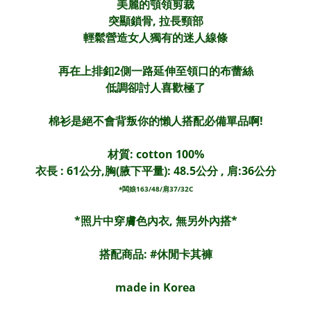
美麗的顎領剪裁
突顯鎖骨, 拉長頸部
輕鬆營造女人獨有的迷人線條
再在上排釦2側一路延伸至領口的布蕾絲
低調卻討人喜歡極了
棉衫是絕不會背叛你的懶人搭配必備單品啊!
材質: cotton 100%
衣長 : 61公分,胸(腋下平量): 48.5公分 , 肩:36公分
*闆娘163/48/肩37/32C
*照片中穿膚色內衣, 無另外內搭*
搭配商品: #休閒卡其褲
made in Korea