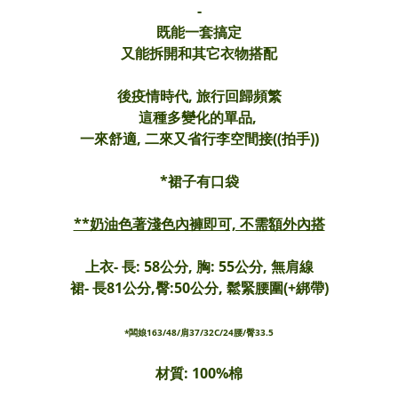
-
既能一套搞定
又能拆開和其它衣物搭配
後疫情時代, 旅行回歸頻繁
這種多變化的單品,
一來舒適, 二來又省行李空間接((拍手))
*裙子有口袋
**奶油色著淺色內褲即可, 不需額外內搭
上衣- 長: 58公分, 胸: 55公分, 無肩線
裙- 長81公分,臀:50公分, 鬆緊腰圍(+綁帶)
*闆娘163/48/肩37/32C/24腰/臀33.5
材質: 100%棉