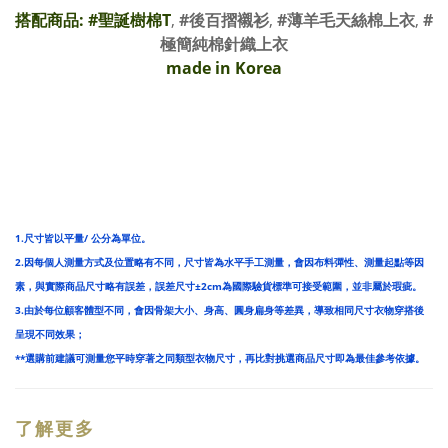
搭配商品: #
聖誕樹棉T
,
#
後百摺襯衫
,
#薄羊毛天絲棉上衣
,
#
極簡純棉針織上衣
made in Korea
1.尺寸皆以平量/ 公分為單位。
2.因每個人測量方式及位置略有不同，尺寸皆為水平手工測量，會因布料彈性、測量起點等因
素，與實際商品尺寸略有誤差，誤差尺寸±2cm為國際驗貨標準可接受範圍，並非屬於瑕疵。
3.由於每位顧客體型不同，會因骨架大小、身高、圓身扁身等差異，導致相同尺寸衣物穿搭後
呈現不同效果；
**選購前建議可測量您平時穿著之同類型衣物尺寸，再比對挑選商品尺寸即為最佳參考依據。
了解更多