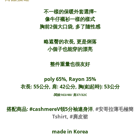
不一樣的保暖外套選擇~
像牛仔襯衫一樣的樣式
胸前2個大口袋, 多了隨性感
略遮臀的衣長, 更是俐落
小個子也能穿的漂亮
整件重量也很友好
poly 65%, Rayon 35%
衣長: 55公分, 肩: 42公分, 胸(釦起時): 53公分
-闆娘163/48/ 肩37/32C
搭配商品: #
cashmereV領5分袖連身洋
,
#安哥拉薄毛極簡
Tshirt,
#麂皮裙
made in Korea