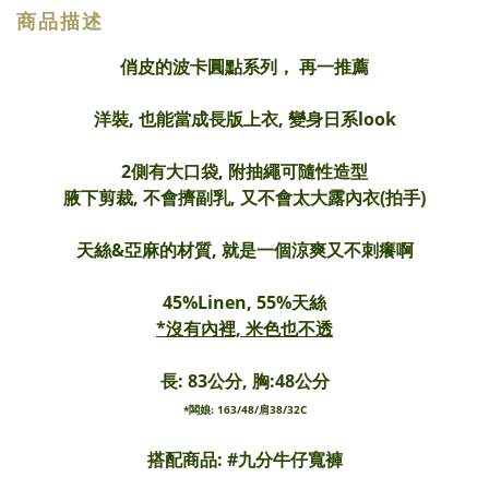
商品描述
俏皮的波卡圓點系列， 再一推薦
洋裝, 也能當成長版上衣, 變身日系look
2側有大口袋, 附抽繩可隨性造型
腋下剪裁, 不會擠副乳, 又不會太大露內衣(拍手)
天絲&亞麻的材質, 就是一個涼爽又不刺癢啊
45%Linen, 55%天絲
*沒有內裡, 米色也不透
長: 83公分, 胸:48公分
*闆娘: 163/48/肩38/32C
搭配商品: #
九分牛仔寬褲