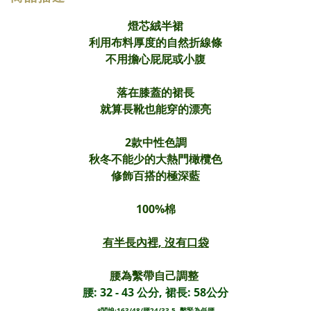
燈芯絨半裙
利用布料厚度的自然折線條
不用擔心屁屁或小腹
落在膝蓋的裙長
就算長靴也能穿的漂亮
2款中性色調
秋冬不能少的大熱門橄欖色
修飾百搭的極深藍
100%棉
有半長內裡, 沒有口袋
腰為繫帶自己調整
腰: 32 - 43 公分, 裙長: 58公分
*闆娘:163/48/腰24/33.5, 繫緊為低腰