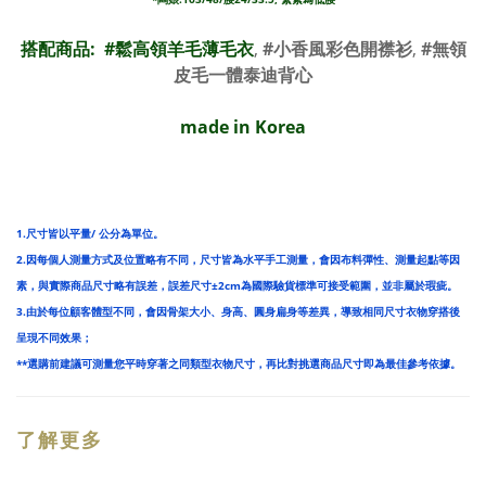
搭配商品: #
鬆高領羊毛薄毛衣
,
#小香風彩色開襟衫
,
#無領
皮毛一體泰迪背心
made in Korea
1.尺寸皆以平量/ 公分為單位。
2.因每個人測量方式及位置略有不同，尺寸皆為水平手工測量，會因布料彈性、測量起點等因
素，與實際商品尺寸略有誤差，誤差尺寸±2cm為國際驗貨標準可接受範圍，並非屬於瑕疵。
3.由於每位顧客體型不同，會因骨架大小、身高、圓身扁身等差異，導致相同尺寸衣物穿搭後
呈現不同效果；
**選購前建議可測量您平時穿著之同類型衣物尺寸，再比對挑選商品尺寸即為最佳參考依據。
了解更多