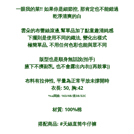
一眼我的菜!! 如果你是細節控, 那肯定也不能錯過
乾淨清爽的白
雲朵的布蕾絲滾邊,幫單品加了點童趣清純感
下擺則是使用不同的織法, 變化出樣式
極簡單品, 不用任何色彩也能與眾不同
版型也是順身無話說(拍手)
腋下不擠副乳, 也不會露出內衣((再鼓掌))
布料有拉伸性, 平量為正常平放未撐開時
衣長: 50, 胸:42
*na闆娘: 163/48/肩38/32C
材質: 100%棉
搭配商品: #
天絲直筒牛仔褲