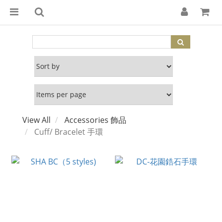
View All
Accessories 飾品
Cuff/ Bracelet 手環