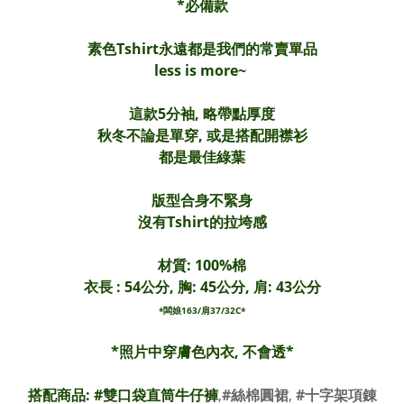
*必備款
素色Tshirt永遠都是我們的常賣單品
less is more~
這款5分袖, 略帶點厚度
秋冬不論是單穿, 或是搭配開襟衫
都是最佳綠葉
版型合身不緊身
沒有Tshirt的拉垮感
材質: 100%棉
衣長 : 54公分, 胸: 45公分, 肩: 43公分
*闆娘163/肩37/32C*
*照片中穿膚色內衣, 不會透*
搭配商品: #雙口袋直筒牛仔褲
,
#絲棉圓裙
,
#十字架項錬