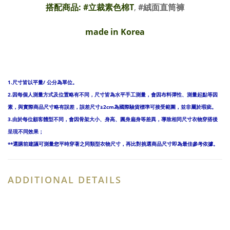
搭配商品: #
立裁素色棉T
,
#絨面直筒褲
made in Korea
1.尺寸皆以平量/ 公分為單位。
2.因每個人測量方式及位置略有不同，尺寸皆為水平手工測量，會因布料彈性、測量起點等因
素，與實際商品尺寸略有誤差，誤差尺寸±2cm為國際驗貨標準可接受範圍，並非屬於瑕疵。
3.由於每位顧客體型不同，會因骨架大小、身高、圓身扁身等差異，導致相同尺寸衣物穿搭後
呈現不同效果；
**選購前建議可測量您平時穿著之同類型衣物尺寸，再比對挑選商品尺寸即為最佳參考依據。
ADDITIONAL DETAILS