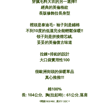
穿膩毛料大衣的另一選擇!!
經典的英倫格紋
長版修飾拉長身型
裡頭是泰迪毛~ 袖子則是鋪棉
不到10度的低溫完全能輕鬆保暖!!
領子則是拼接燈芯絨,
妥妥的英倫復古味道
拉錬+排釦的設計
大口袋實用性100
很歐洲街頭的保暖單品
真心推推!!!
棉100%
長: 104
公分
, 胸(拉起時) : 61公分,落肩
*闆娘163/48/, 肩37/ 32C *