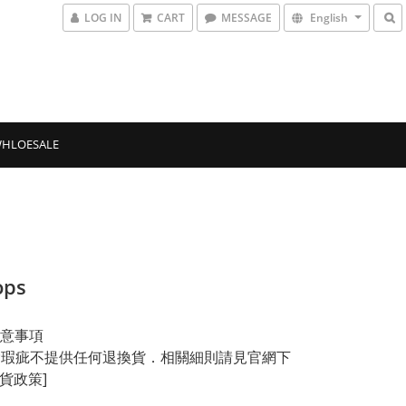
LOG IN
CART
MESSAGE
English
HLOESALE
ops
意事項
品除瑕疵不提供任何退換貨．相關細則請見官網下
換貨政策]