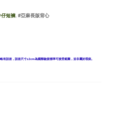
牛仔短褲
,
#亞麻長版背心
略有誤差，誤差尺寸±2cm為國際驗貨標準可接受範圍，並非屬於瑕疵。