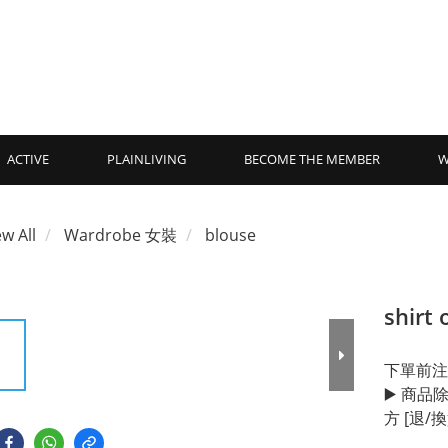
ACTIVE
PLAINLIVING
BECOME THE MEMBER
W
ew All
Wardrobe 女裝
blouse
shirt 
下單前注
▶️ 商
方 [退/