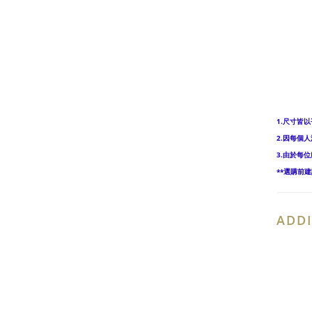
1.尺寸皆以
2.因每個
3.由於每
**選購前
ADDI