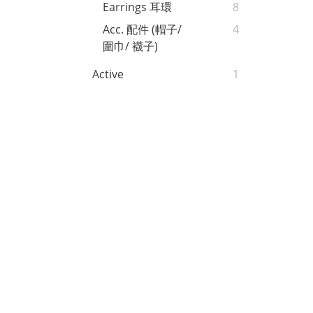
Earrings 耳環
8
Acc. 配件 (帽子/
4
圍巾/ 襪子)
Active
1