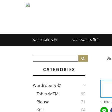
WARDROBE 女裝
ACCESSORIES 飾品
Vi
CATEGORIES
Wardrobe 女裝
Tshirt/MTM
95
Blouse
71
SHARE
Knit
64