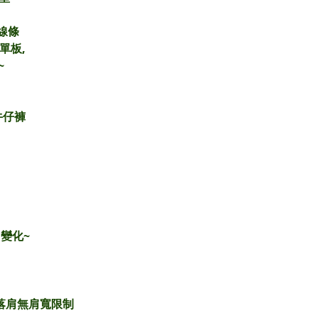
線條
單板,
~
牛仔褲
變化~
, 落肩無肩寬限制