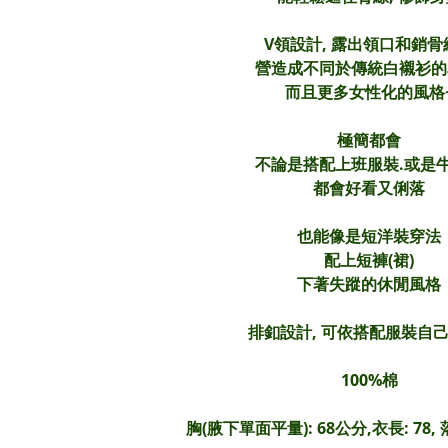
V領設計, 露出領口和銷骨
營造成不同於傳統白襯衫的
而且更多女性化的風格
極簡都會
不論是搭配上班服裝.或是
都會好看又俐落
也能像是短洋裝穿法
配上短褲(裙)
下著失蹤的休閒風格
排釦設計, 可依搭配服裝自己
100%棉
胸(腋下單面平量): 68公分,衣長: 78