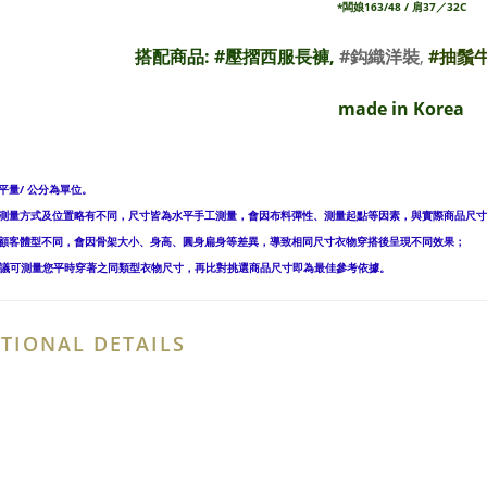
*闆娘163/48 / 肩37／32C
搭配商品: #
壓摺西服長褲
,
#鈎織洋裝
,
#
抽鬚
made in Korea
平量/ 公分為單位。
人測量方式及位置略有不同，尺寸皆為水平手工測量，會因布料彈性、測量起點等因素，與實際商品尺寸
位顧客體型不同，會因骨架大小、身高、圓身扁身等差異，導致相同尺寸衣物穿搭後呈現不同效果；
建議可測量您平時穿著之同類型衣物尺寸，再比對挑選商品尺寸即為最佳參考依據。
TIONAL DETAILS