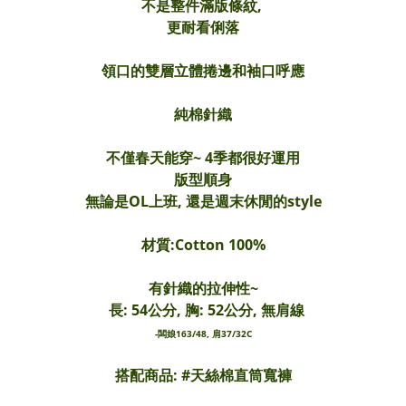
不是整件滿版條紋,
更耐看俐落
領口的雙層立體捲邊和袖口呼應
純棉針織
不僅春天能穿~ 4季都很好運用
版型順身
無論是OL上班, 還是週末休閒的style
材質:Cotton 100%
有針織的拉伸性~
長: 54公分, 胸: 52公分, 無肩線
-闆娘163/48, 肩37/32C
搭配商品: #
天絲棉直筒寬褲