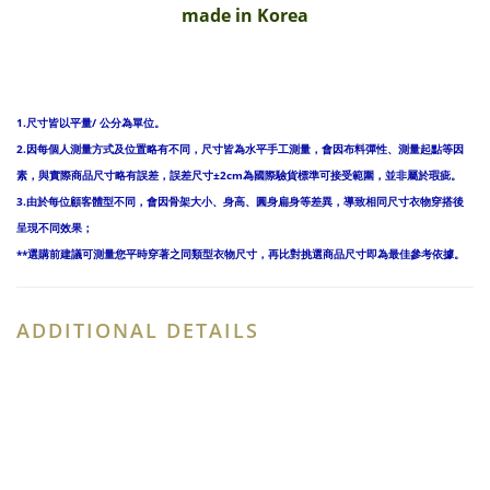
made in Korea
1.尺寸皆以平量/ 公分為單位。
2.因每個人測量方式及位置略有不同，尺寸皆為水平手工測量，會因布料彈性、測量起點等因
素，與實際商品尺寸略有誤差，誤差尺寸±2cm為國際驗貨標準可接受範圍，並非屬於瑕疵。
3.由於每位顧客體型不同，會因骨架大小、身高、圓身扁身等差異，導致相同尺寸衣物穿搭後
呈現不同效果；
**選購前建議可測量您平時穿著之同類型衣物尺寸，再比對挑選商品尺寸即為最佳參考依據。
ADDITIONAL DETAILS