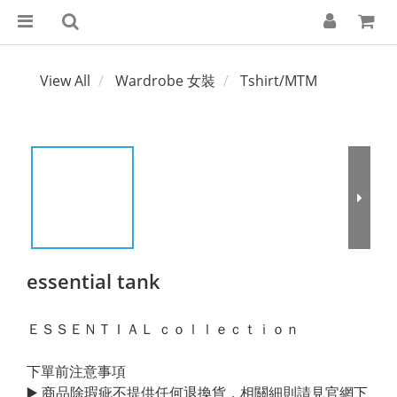
View All
Wardrobe 女裝
Tshirt/MTM
essential tank
ＥＳＳＥＮＴＩＡＬ ｃｏｌｌｅｃｔｉｏｎ
下單前注意事項
▶️ 商品除瑕疵不提供任何退換貨．相關細則請見官網下