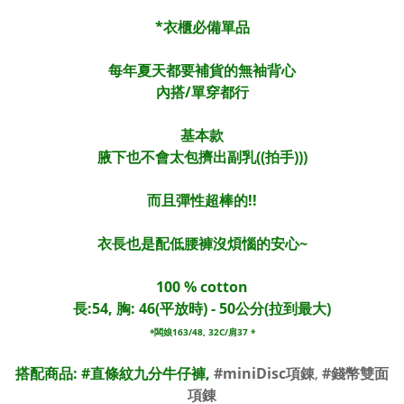
*衣櫃必備單品
每年夏天都要補貨的無袖背心
內搭/單穿都行
基本款
腋下也不會太包擠出副乳((拍手)))
而且彈性超棒的!!
衣長也是配低腰褲沒煩惱的安心~
100 % cotton
長:54, 胸: 46(平放時) - 50公分(拉到最大)
*闆娘163/48, 32C/肩37 *
搭配商品: #
直條紋九分牛仔褲,
#miniDisc項錬
,
#錢幣雙面
項錬