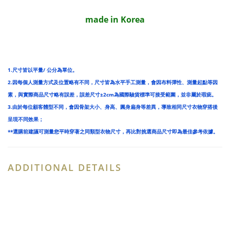
made in Korea
1.尺寸皆以平量/ 公分為單位。
2.因每個人測量方式及位置略有不同，尺寸皆為水平手工測量，會因布料彈性、測量起點等因
素，與實際商品尺寸略有誤差，誤差尺寸±2cm為國際驗貨標準可接受範圍，並非屬於瑕疵。
3.由於每位顧客體型不同，會因骨架大小、身高、圓身扁身等差異，導致相同尺寸衣物穿搭後
呈現不同效果；
**選購前建議可測量您平時穿著之同類型衣物尺寸，再比對挑選商品尺寸即為最佳參考依據。
ADDITIONAL DETAILS