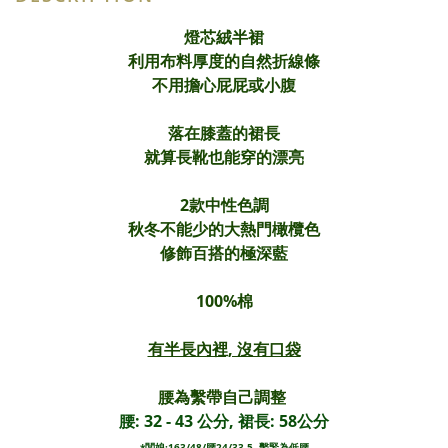
燈芯絨半裙
利用布料厚度的自然折線條
不用擔心屁屁或小腹
落在膝蓋的裙長
就算長靴也能穿的漂亮
2款中性色調
秋冬不能少的大熱門橄欖色
修飾百搭的極深藍
100%棉
有半長內裡, 沒有口袋
腰為繫帶自己調整
腰: 32 - 43 公分, 裙長: 58公分
*闆娘:163/48/腰24/33.5, 繫緊為低腰