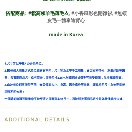
搭配商品: #
鬆高領羊毛薄毛衣
,
#小香風彩色開襟衫
,
#無領
皮毛一體泰迪背心
made in Korea
1.尺寸皆以平量/ 公分為單位。
2.因每個人測量方式及位置略有不同，尺寸皆為水平手工測量，會因布料彈性、測量起點等因
素，與實際商品尺寸略有誤差，誤差尺寸±2cm為國際驗貨標準可接受範圍，並非屬於瑕疵。
3.由於每位顧客體型不同，會因骨架大小、身高、圓身扁身等差異，導致相同尺寸衣物穿搭後
呈現不同效果；
**選購前建議可測量您平時穿著之同類型衣物尺寸，再比對挑選商品尺寸即為最佳參考依據。
ADDITIONAL DETAILS