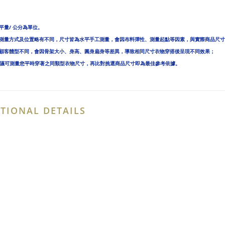
平量/ 公分為單位。
人測量方式及位置略有不同，尺寸皆為水平手工測量，會因布料彈性、測量起點等因素，與實際商品尺寸
位顧客體型不同，會因骨架大小、身高、圓身扁身等差異，導致相同尺寸衣物穿搭後呈現不同效果；
建議可測量您平時穿著之同類型衣物尺寸，再比對挑選商品尺寸即為最佳參考依據。
TIONAL DETAILS