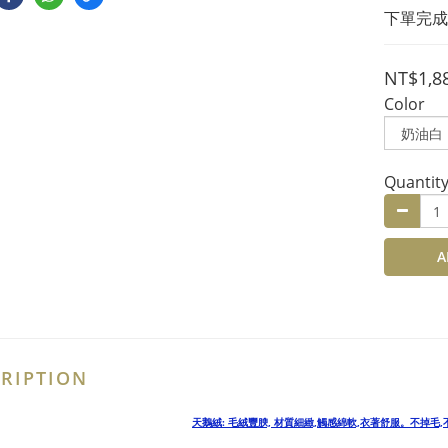
下單完成
NT$1,8
Color
Quantit
A
RIPTION
天鵝絨: 毛絨豐腴, 材質細緻,觸感綿軟,衣著舒服。不掉毛