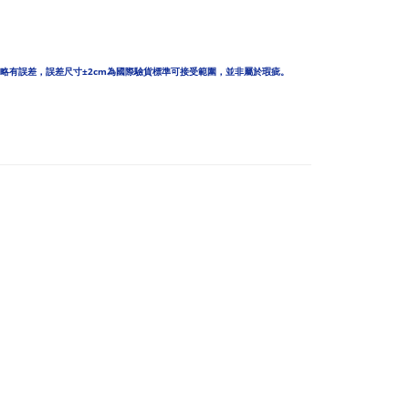
略有誤差，誤差尺寸±2cm為國際驗貨標準可接受範圍，並非屬於瑕疵。