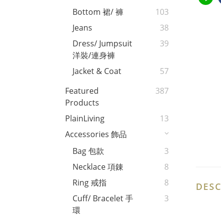
Bottom 裙/ 褲
103
Jeans
38
Dress/ Jumpsuit
39
洋裝/連身褲
Jacket & Coat
57
Featured
387
Products
PlainLiving
13
Accessories 飾品
Bag 包款
3
Necklace 項錬
8
Ring 戒指
8
DESC
Cuff/ Bracelet 手
3
環