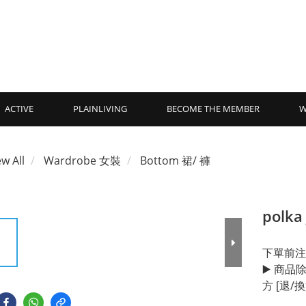
ACTIVE
PLAINLIVING
BECOME THE MEMBER
W
ew All
Wardrobe 女裝
Bottom 裙/ 褲
polka
下單前注
▶️ 商
方 [退/