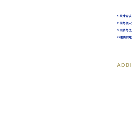
1.尺寸皆以
2.因每個
3.由於每
**選購前
ADDI