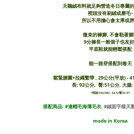
天鵝絨布料就足夠營造冬日專屬
裡頭沒有刷絨或磨毛~
所以不用擔心會太厚或
微束的褲腳,
不會勒著腳
9分褲長一般個子也友好
平底鞋就能輕鬆搭配
能一路穿搭配到春天
鬆緊腰圍+拉繩繫帶 , 29公分(平放) - 
長: 92
公分
, 臀:51公分, 大腿:
*闆娘163/48/, 24.5/臀33.5*
搭配商品: #
連帽毛海薄毛衣
,
#絨面字樣天
made in Korea