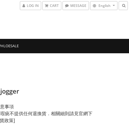
LOG IN
CART
MESSAGE
English
HLOESALE
 jogger
意事項
品除瑕疵不提供任何退換貨．相關細則請見官網下
換貨政策]