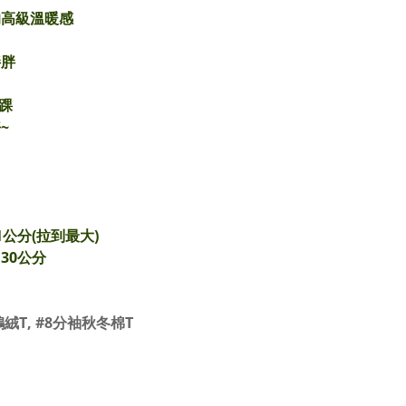
的高級溫暖感
胖胖
踝
~
41公分(拉到最大)
 30公分
鵝絨T
,
#
8分袖秋冬棉T