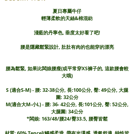
夏日專屬牛仔
輕薄柔軟的天絲&棉混紡
淺藍的丹寧色, 垂度太好看了吧!
腰是隱藏鬆緊設計, 肚肚有肉的也能穿的漂亮
腰為鬆緊, 如果比闆娘腰瘦(或平常穿XS褲子的, 這款腰會較
大哦)
S (適合S-M) - 腰: 32-38公分, 長:100公分, 臀: 49公分, 大腿
圍: 32公分
M(適合大M-小L) -
腰: 36- 42公分,
長:101公分, 臀: 52公分,
大腿圍: 34公分
*闆娘: 163/48/腰24/臀33.5, 腰臀皆鬆
材質: 60% Tencel(觸感柔滑, 帶有光澤感, 透氣舒適, 特性皆