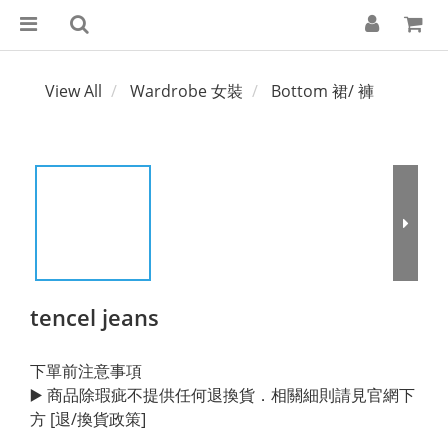
View All
Wardrobe 女裝
Bottom 裙/ 褲
tencel jeans
下單前注意事項
▶️ 商品除瑕疵不提供任何退換貨．相關細則請見官網下
方 [退/換貨政策]