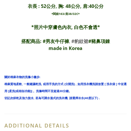
衣長 : 52公分, 胸: 48公分, 肩:40公分
*闆娘163/肩38/32C*
*照片中穿膚色內衣, 白色不會透*
搭配商品: #
男友牛仔褲
,
#豹紋裙
#
豬鼻項錬
made in Korea
關於棉麻衣物的洗滌小撇步:
棉麻質地柔軟, 一般建議乾洗, 或用手洗的方式 (分開洗) , 如用洗衣機洗請放置 [ 洗衣袋 ] 中並選
用 [柔洗(或相似功能)] 。洗滌時間不宜超過30分鐘。
切記勿烘乾及強力脫水, 若為可調水溫式的洗衣機, 請選擇冷水(40度以下)．
ADDITIONAL DETAILS