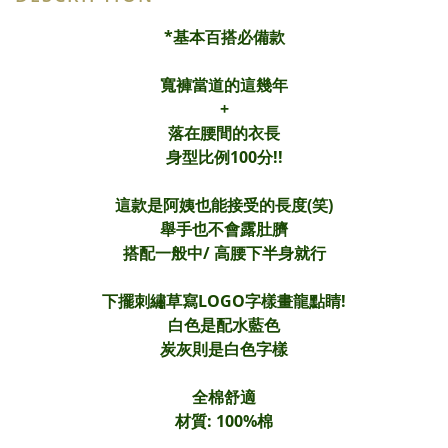
*基本百搭必備款
寬褲當道的這幾年
+
落在腰間的衣長
身型比例100分!!
這款是阿姨也能接受的長度(笑)
舉手也不會露肚臍
搭配一般中/ 高腰下半身就行
下擺刺繡草寫LOGO字樣畫龍點睛!
白色是配水藍色
炭灰則是白色字樣
全棉舒適
材質: 100%棉