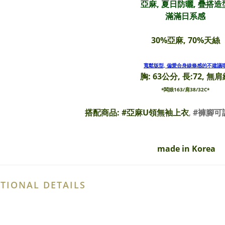
亞麻, 夏日防曬, 疊搭造
滿滿日系感
30%亞麻, 70%天絲
寬鬆版型, 偏愛合身線條感的不建議
胸: 63公分, 長:72, 無
*闆娘163/肩38/32C*
搭配商品: #
亞麻U領無袖上衣
,
#褲腳可
made in Korea
TIONAL DETAILS