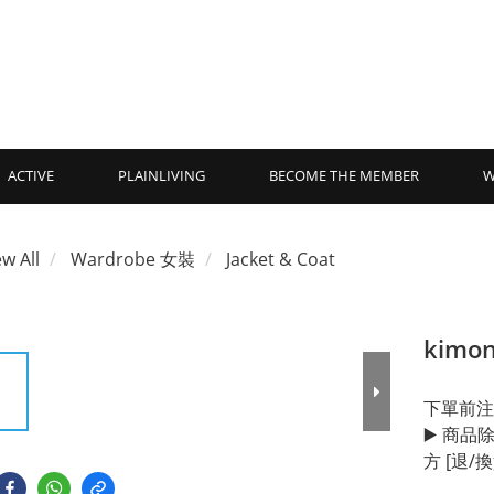
ACTIVE
PLAINLIVING
BECOME THE MEMBER
W
ew All
Wardrobe 女裝
Jacket & Coat
kimon
下單前注
▶️ 商
方 [退/