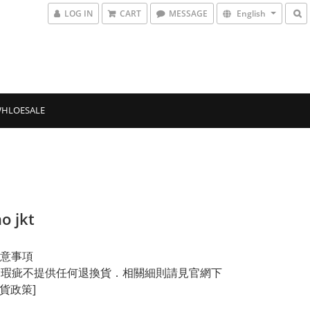
LOG IN
CART
MESSAGE
English
HLOESALE
o jkt
意事項
品除瑕疵不提供任何退換貨．相關細則請見官網下
換貨政策]