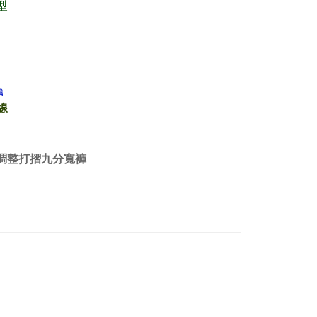
型
哦
肩線
調整打摺九分寬褲