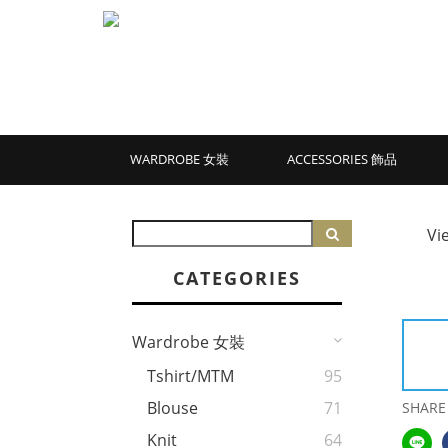
WARDROBE 女裝
ACCESSORIES 飾品
Vi
CATEGORIES
Wardrobe 女裝
Tshirt/MTM
95
Blouse
71
SHARE
Knit
64