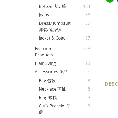
Bottom 裙/ 褲
104
Jeans
38
Dress/ Jumpsuit
39
洋裝/連身褲
Jacket & Coat
57
Featured
388
Products
PlainLiving
13
Accessories 飾品
Bag 包款
3
DESC
Necklace 項錬
8
Ring 戒指
8
Cuff/ Bracelet 手
3
環