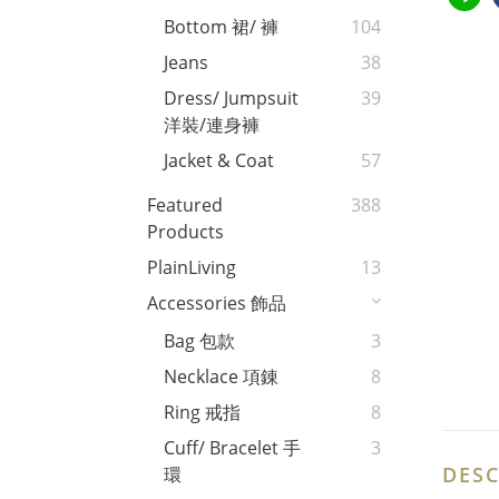
Bottom 裙/ 褲
104
Jeans
38
Dress/ Jumpsuit
39
洋裝/連身褲
Jacket & Coat
57
Featured
388
Products
PlainLiving
13
Accessories 飾品
Bag 包款
3
Necklace 項錬
8
Ring 戒指
8
Cuff/ Bracelet 手
3
DESC
環