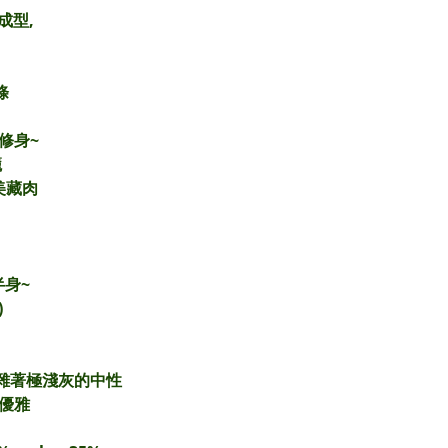
成型,
條
修身~
籠
美藏肉
身~
)
夾雜著極淺灰的中性
 優雅