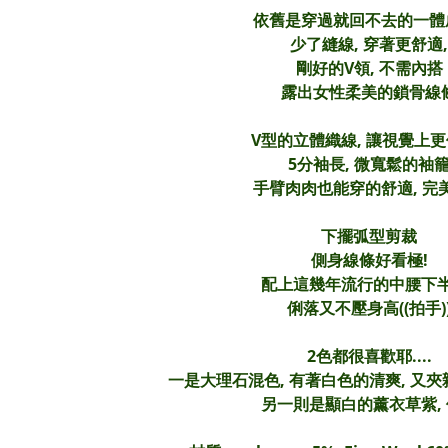
依舊是穿過就回不去的一體
少了縫線, 穿著更舒適,
剛好的V領, 不需內搭
露出女性柔美的鎖骨線
V型的立體織線, 讓視覺上更
5分袖長, 微寬鬆的袖
手臂肉肉也能穿的舒適, 完
下擺弧型剪裁
側身線條好看極!
配上這幾年流行的中腰下半
俐落又不壓身高((拍手)
2色都很喜歡耶....
一是大理石混色, 有著白色的清爽, 又
另一則是顯白的薰衣草紫,