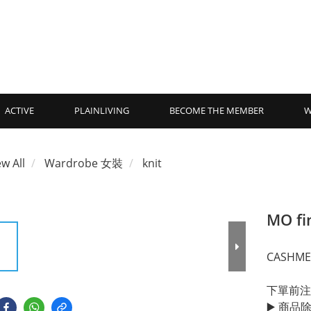
ACTIVE
PLAINLIVING
BECOME THE MEMBER
W
ew All
Wardrobe 女裝
knit
MO fi
CASHM
下單前注
▶️ 商