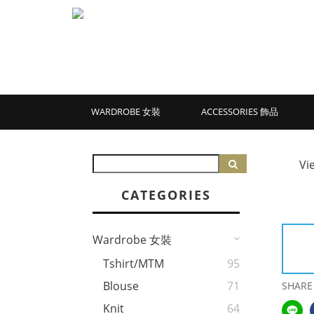
WARDROBE 女裝
ACCESSORIES 飾品
Vi
CATEGORIES
Wardrobe 女裝
Tshirt/MTM
95
Blouse
71
SHARE
Knit
64