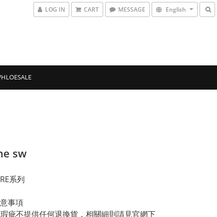
LOG IN
CART
MESSAGE
English
HLOESALE
ne sw
ERE系列
意事項
品除瑕疵不提供任何退換貨．相關細則請見官網下