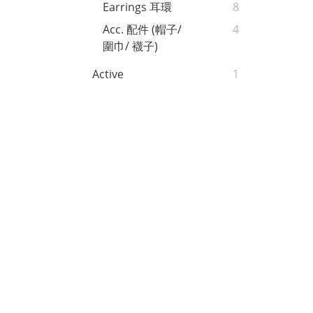
Earrings 耳環
8
Acc. 配件 (帽子/
4
圍巾/ 襪子)
Active
1