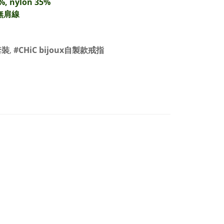
%, nylon 35%
 無肩線
套裝
,
#CHiC bijoux自製款戒指