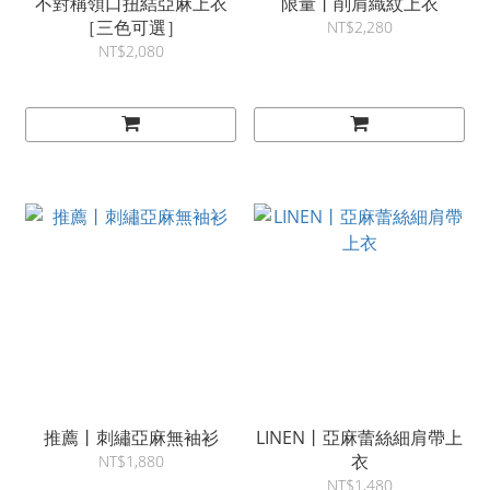
不對稱領口扭結亞麻上衣
限量丨削肩織紋上衣
［三色可選］
NT$2,280
NT$2,080
推薦丨刺繡亞麻無袖衫
LINEN丨亞麻蕾絲細肩帶上
衣
NT$1,880
NT$1,480