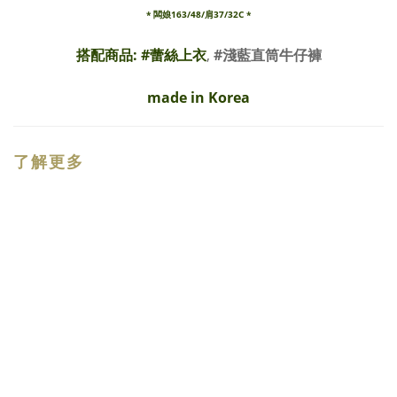
* 闆娘163/48/肩37/32C *
搭配商品: #
蕾絲上衣
,
#淺藍直筒牛仔褲
made in Korea
了解更多