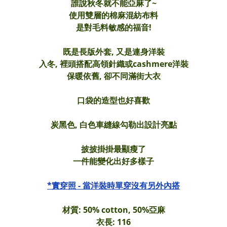
誰說秋冬就不能亞麻了~
使用雙層的棉麻混紡布料
是對毛料敏感的福音!
既是長版外套, 又是連身洋裝
入冬, 裡頭搭配高領針織或cashmere洋裝
保暖依舊, 卻不同滿街大衣
口袋的造型也好喜歡
炭黑色, 白色車縫線勾勒出設計亮點
披披掛掛最顯瘦了
一件能變化出好多樣子
*實穿照 - 當洋裝時單穿沒有另外內搭
材質: 50% cotton, 50%亞麻
衣長: 116