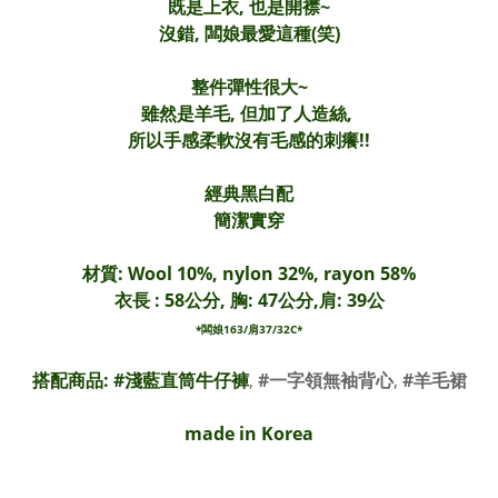
既是上衣, 也是開襟~
沒錯, 闆娘最愛這種(笑)
整件彈性很大~
雖然是羊毛, 但加了人造絲,
所以手感柔軟沒有毛感的刺癢!!
經典黑白配
簡潔實穿
材質: Wool 10%, nylon 32%, rayon 58%
衣長 : 58公分, 胸: 47公分,肩: 39公
*闆娘163/肩37/32C*
搭配商品: #
淺藍直筒牛仔褲
,
#一字領無袖背心
,
#羊毛裙
made in Korea