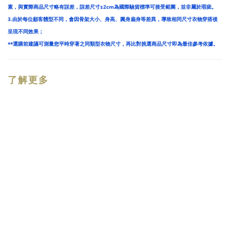
素，與實際商品尺寸略有誤差，誤差尺寸±2cm為國際驗貨標準可接受範圍，並非屬於瑕疵。
3.由於每位顧客體型不同，會因骨架大小、身高、圓身扁身等差異，導致相同尺寸衣物穿搭後
呈現不同效果；
**選購前建議可測量您平時穿著之同類型衣物尺寸，再比對挑選商品尺寸即為最佳參考依據。
了解更多