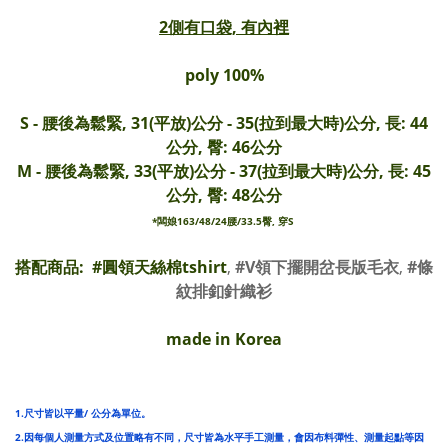
2側有口袋, 有內裡
poly 100%
S - 腰後為鬆緊, 31(平放)公分 - 35(拉到最大時)公分,
長: 44
公分, 臀: 46公分
M - 腰後為鬆緊, 33(平放)公分 - 37(拉到最大時)公分,
長: 45
公分, 臀: 48公分
*闆娘163/48/24腰/33.5臀, 穿S
搭配商品: #
圓領天絲棉tshirt
,
#V領下擺開岔長版毛衣
,
#條
紋排釦針織衫
made in Korea
1.尺寸皆以平量/ 公分為單位。
2.因每個人測量方式及位置略有不同，尺寸皆為水平手工測量，會因布料彈性、測量起點等因