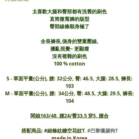
太喜歡
大腿和臀部都有洗舊的刷色
直筒微寬褲的版型
臀部線條順身極了
全長褲長,
側身的雙重壓線,
擾亂視覺~ 更顯瘦
沒有複雜的刷色
100 % cotton
S - 單面平量(公分),
腰: 32
公分, 臀: 46.5, 大腿: 28.5, 褲長:
103
M - 單面平量
(公分)
,
腰:
34公分, 臀: 48.5,
大腿: 29.5,
褲長:
104
闆娘163/48, 腰24/臀33.5 穿S, 腰合
搭配商品: #
細條紋鏤空花紋T
,
#巴黎獵腸狗T
made in Korea