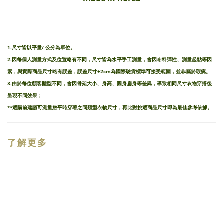
1.尺寸皆以平量/ 公分為單位。
2.因每個人測量方式及位置略有不同，尺寸皆為水平手工測量，會因布料彈性、測量起點等因
素，與實際商品尺寸略有誤差，誤差尺寸±2cm為國際驗貨標準可接受範圍，並非屬於瑕疵。
3.由於每位顧客體型不同，會因骨架大小、身高、圓身扁身等差異，導致相同尺寸衣物穿搭後
呈現不同效果；
**選購前建議可測量您平時穿著之同類型衣物尺寸，再比對挑選商品尺寸即為最佳參考依據。
了解更多