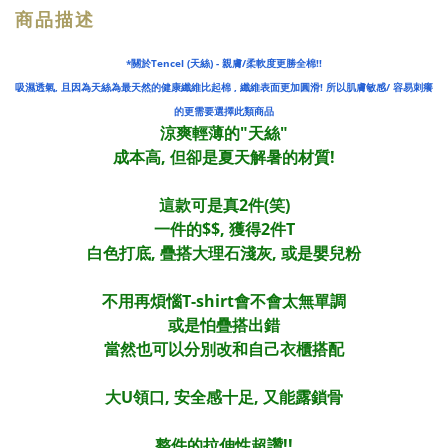
商品描述
*關於Tencel (天絲) - 親膚/柔軟度更勝全棉!!
吸濕透氣, 且因為天絲為最天然的健康纖維比起棉 ,
纖維
表面更加圓滑! 所以肌膚敏感/ 容易刺癢
的更需要選擇此類商品
涼爽輕薄的"天絲"
成本高, 但卻是夏天解暑的材質!
這款可是真2件(笑)
一件的$$, 獲得2件T
白色打底, 疊搭大理石淺灰, 或是嬰兒粉
不用再煩惱T-shirt會不會太無單調
或是怕疊搭出錯
當然也可以分別改和自己衣櫃搭配
大U領口, 安全感十足, 又能露鎖骨
整件的拉伸性超讚!!