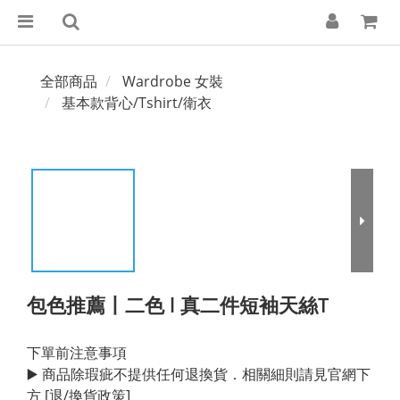
全部商品
Wardrobe 女裝
基本款背心/Tshirt/衛衣
包色推薦丨二色 l 真二件短袖天絲T
下單前注意事項
▶️ 商品除瑕疵不提供任何退換貨．相關細則請見官網下
方 [退/換貨政策]