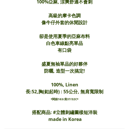
100%亞麻, 涼爽舒適不會刺
高級的摩卡色調
像牛仔外套的休閒設計
卻是使用夏季的亞麻布料
白色車線點亮單品
有口袋
盛夏無袖單品的好夥伴
防曬, 造型一次搞定!
100%, Linen
長:52,胸(釦起時) : 55公分, 無肩寬限制
*闆娘163/肩37/32C*
搭配商品: #
立體刺繡圖樣短洋裝
made in Korea