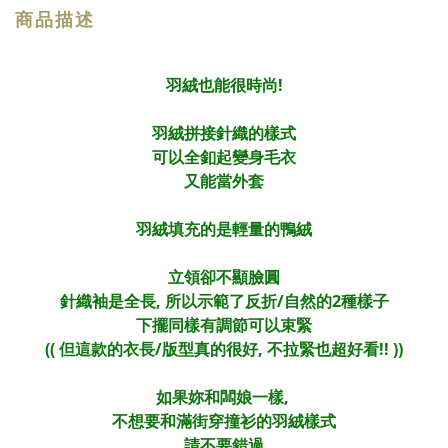
商品描述
羽絨也能很時尚!
羽絨拼接針織的樣式
可以全釦起變身毛衣
又能當外套
羽絨填充的是輕量的鴨絨
立領卻不顯臉圓
針織袖是全長, 所以示範了反折/自然的2種樣子
下擺同樣有調節可以束緊
(( 但這款的衣長/版型真的很好, 不拉緊也超好看!! ))
如果妳和闆娘一樣,
不想要和滿街穿撞衫的羽絨樣式
請不要錯過