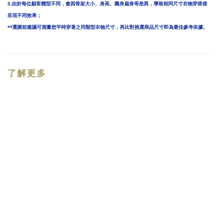
3.由於每位顧客體型不同，會因骨架大小、身高、圓身扁身等差異，導致相同尺寸衣物穿搭後
呈現不同效果；
**選購前建議可測量您平時穿著之同類型衣物尺寸，再比對挑選商品尺寸即為最佳參考依據。
了解更多