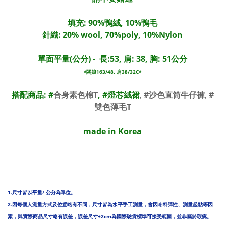
填充: 90%鴨絨, 10%鴨毛
針織: 20% wool, 70%poly, 10%Nylon
單面平量(公分) -
長:53, 肩: 38, 胸: 51公分
*闆娘163/48, 肩38/32C*
搭配商品: #
合身素色棉T
, #
燈芯絨裙
,
#沙色直筒牛仔褲
,
#
雙色薄毛T
made in Korea
1.尺寸皆以平量/ 公分為單位。
2.因每個人測量方式及位置略有不同，尺寸皆為水平手工測量，會因布料彈性、測量起點等因
素，與實際商品尺寸略有誤差，誤差尺寸±2cm為國際驗貨標準可接受範圍，並非屬於瑕疵。